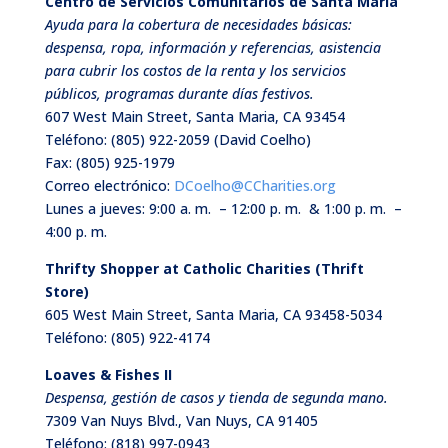
Centro de Servicios Comunitarios de
Santa Maria
Ayuda para la cobertura de necesidades básicas:
despensa, ropa, información y referencias, asistencia
para cubrir los costos de la renta y los servicios
públicos, programas durante días festivos.
607 West Main Street, Santa Maria, CA 93454
Teléfono:
(805) 922-2059 (David Coelho)
Fax: (805) 925-1979
Correo electrónico:
DCoelho@CCharities.org
Lunes a jueves: 9:00 a. m. – 12:00 p. m.
& 1:00 p. m. –
4:00 p. m.
Thrifty Shopper at Catholic Charities (Thrift
Store)
605 West Main Street, Santa Maria, CA 93458-5034
Teléfono:
(805) 922-4174
Loaves & Fishes II
Despensa, gestión de casos y tienda de segunda mano.
7309 Van Nuys Blvd., Van Nuys, CA 91405
Teléfono:
(818) 997-0943